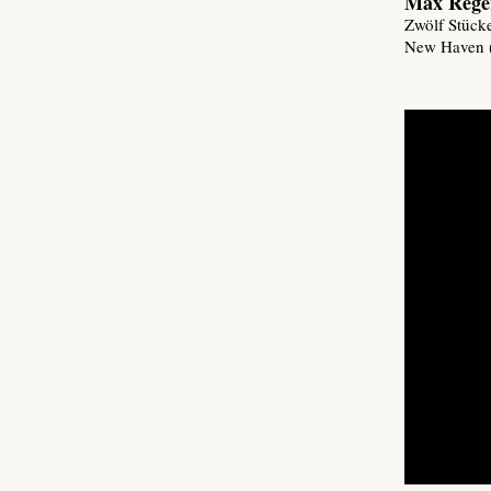
Max Rege
Zwölf Stück
New Haven (