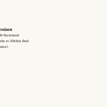
essiaen
 St-Sacrement
de et Alleluia final
rance)